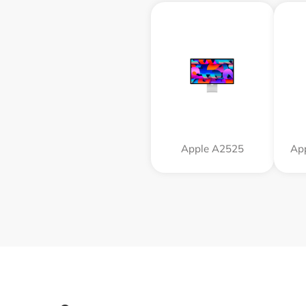
Apple А2525
App