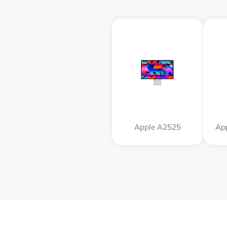
Apple А2525
App