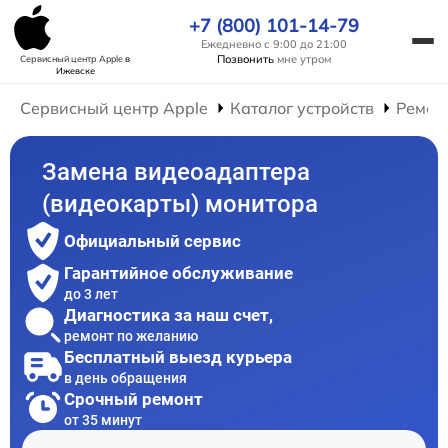
+7 (800) 101-14-79
Ежедневно с 9:00 до 21:00
Позвонить
мне утром
Сервисный центр Apple
в
Ижевске
Сервисный центр Apple
Каталог устройств
Ремон
Замена видеоадаптера
(видеокарты) монитора
Официальный сервис
Гарантийное обслуживание
до 3 лет
Диагностика за наш счет,
ремонт по желанию
Бесплатный выезд курьера
в день обращения
Срочный ремонт
от 35 минут