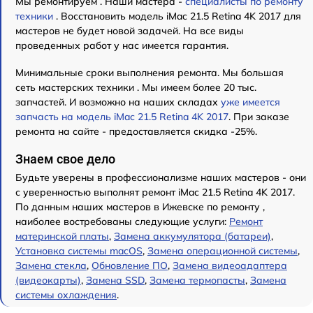
Мы ремонтируем . Наши мастера -
специалисты по ремонту
техники
. Восстановить модель iMac 21.5 Retina 4K 2017 для
мастеров не будет новой задачей. На все виды
проведенных работ у нас имеется гарантия.
Минимальные сроки выполнения ремонта. Мы большая
сеть мастерских техники . Мы имеем более 20 тыс.
запчастей. И возможно на наших складах
уже имеется
запчасть на модель iMac 21.5 Retina 4K 2017
. При заказе
ремонта на сайте - предоставляется скидка -25%.
Знаем свое дело
Будьте уверены в профессионализме наших мастеров - они
с уверенностью выполнят ремонт iMac 21.5 Retina 4K 2017.
По данным наших мастеров в Ижевске по ремонту ,
наиболее востребованы следующие услуги:
Ремонт
материнской платы
,
Замена аккумулятора (батареи)
,
Установка системы macOS
,
Замена операционной системы
,
Замена стекла
,
Обновление ПО
,
Замена видеоадаптера
(видеокарты)
,
Замена SSD
,
Замена термопасты
,
Замена
системы охлаждения
.