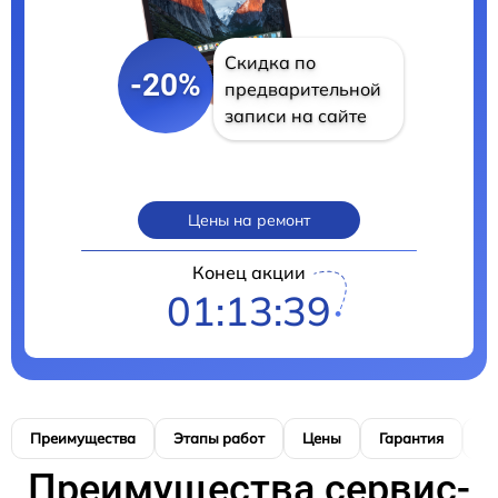
Скидка по
-20%
предварительной
записи на сайте
Цены на ремонт
Конец акции
01:13:38
Преимущества
Этапы работ
Цены
Гарантия
М
Преимущества сервис-