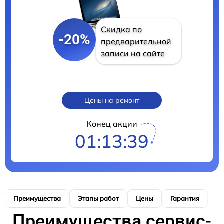
Скидка по
-20%
предварительной
записи на сайте
Цены на ремонт
Конец акции
01:13:38
Преимущества
Этапы работ
Цены
Гарантия
М
Преимущества сервис-