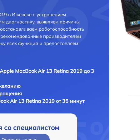
019 в Ижевске с устранением
м диагностику, выявляем причины
восстанавливаем работоспособность
и рекомендованные производителем
рку всех функций и предоставляем
Apple MacBook Air 13 Retina 2019 до 3
 желанию
бращения
ok Air 13 Retina 2019 от 35 минут
я со специалистом
Оставить заявку