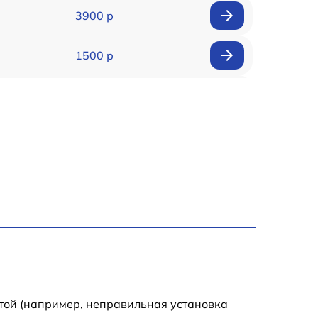
3900 р
1500 р
900 р
1950 р
1500 р
1245 р
2400 р
1395 р
той (например, неправильная установка