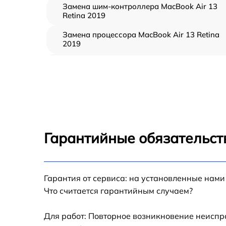
Замена шим-контроллера MacBook Air 13
Retina 2019
Замена процессора MacBook Air 13 Retina
2019
Замена кулера MacBook Air 13 Retina 2019
Замена кнопки включения MacBook Air 13
Retina 2019
Замена звуковой карты MacBook Air 13
Retina 2019
Гарантийные обязательст
Замена USB порта MacBook Air 13 Retina
2019
Ремонт цепи питания MacBook Air 13 Retina
Гарантия от сервиса: на установленные нами
2019
Что считается гарантийным случаем?
Замена материнской платы MacBook Air 13
Retina 2019
Для работ: Повторное возникновение неиспр