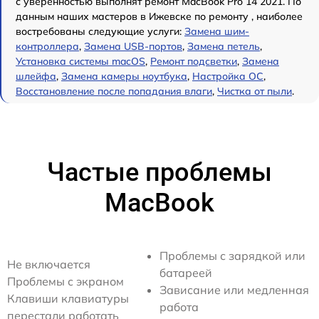
с уверенностью выполнят ремонт MacBook Pro 14 2021. По
данным наших мастеров в Ижевске по ремонту , наиболее
востребованы следующие услуги:
Замена шим-
контроллера
,
Замена USB-портов
,
Замена петель
,
Установка системы macOS
,
Ремонт подсветки
,
Замена
шлейфа
,
Замена камеры ноутбука
,
Настройка ОС
,
Восстановление после попадания влаги
,
Чистка от пыли
.
Частые проблемы
MacBook
Проблемы с зарядкой или
Не включается
батареей
Проблемы с экраном
Зависание или медленная
Клавиши клавиатуры
работа
перестали работать