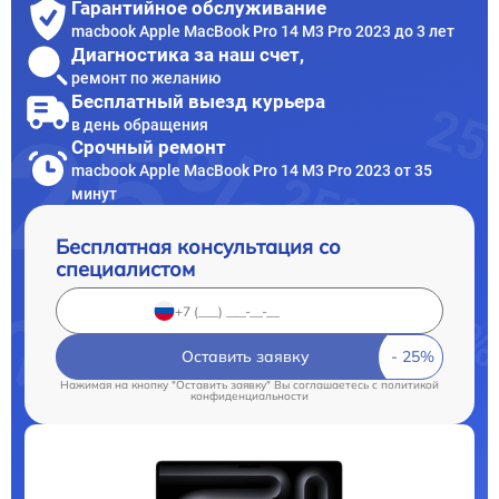
Гарантийное обслуживание
macbook Apple MacBook Pro 14 M3 Pro 2023 до 3 лет
Диагностика за наш счет,
ремонт по желанию
Бесплатный выезд курьера
в день обращения
Срочный ремонт
macbook Apple MacBook Pro 14 M3 Pro 2023 от 35
минут
Бесплатная консультация со
специалистом
Оставить заявку
Нажимая на кнопку "Оставить заявку" Вы соглашаетесь c
политикой
конфиденциальности