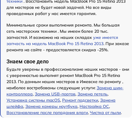
техники
. Восстановить модель MacBook Pro 15 Retina 2013
для мастеров не будет новой задачей. На все виды
проведенных работ у нас имеется гарантия.
Минимальные сроки выполнения ремонта. Мы большая
сеть мастерских техники . Мы имеем более 20 тыс.
запчастей. И возможно на наших складах
уже имеется
запчасть на модель MacBook Pro 15 Retina 2013
. При заказе
ремонта на сайте - предоставляется скидка -25%.
Знаем свое дело
Будьте уверены в профессионализме наших мастеров - они
с уверенностью выполнят ремонт MacBook Pro 15 Retina
2013. По данным наших мастеров в Ижевске по ремонту ,
наиболее востребованы следующие услуги:
Замена шим-
контроллера
,
Замена USB-портов
,
Замена петель
,
Установка системы macOS
,
Ремонт подсветки
,
Замена
шлейфа
,
Замена камеры ноутбука
,
Настройка ОС
,
Восстановление после попадания влаги
,
Чистка от пыли
.