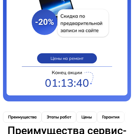
Скидка по
-20%
предварительной
записи на сайте
Цены на ремонт
Конец акции
01:13:38
Преимущества
Этапы работ
Цены
Гарантия
М
Преимущества сервис-