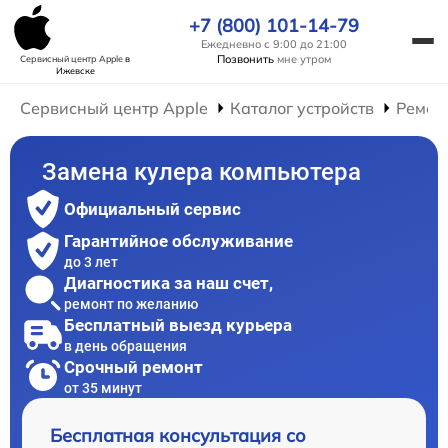
+7 (800) 101-14-79
Ежедневно с 9:00 до 21:00
Позвонить
мне утром
Сервисный центр Apple
в
Ижевске
Сервисный центр Apple
Каталог устройств
Ремон
Замена кулера компьютера
Официальный сервис
Гарантийное обслуживание
до 3 лет
Диагностика за наш счет,
ремонт по желанию
Бесплатный выезд курьера
в день обращения
Срочный ремонт
от 35 минут
Бесплатная консультация со