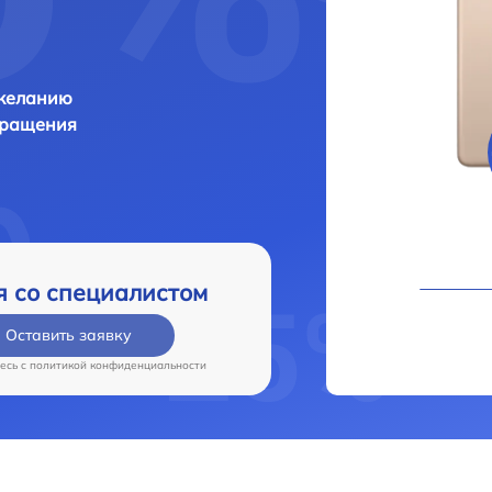
 желанию
бращения
я со специалистом
Оставить заявку
есь c
политикой конфиденциальности