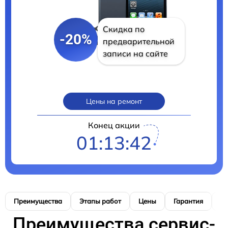
Скидка по
-20%
предварительной
записи на сайте
Цены на ремонт
Конец акции
01:13:41
Преимущества
Этапы работ
Цены
Гарантия
М
Преимущества сервис-