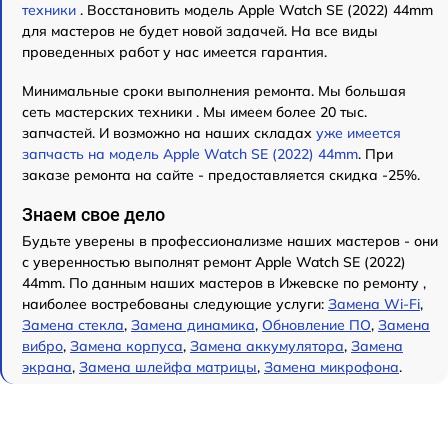
техники
. Восстановить модель Apple Watch SE (2022) 44mm
для мастеров не будет новой задачей. На все виды
проведенных работ у нас имеется гарантия.
Минимальные сроки выполнения ремонта. Мы большая
сеть мастерских техники . Мы имеем более 20 тыс.
запчастей. И возможно на наших складах
уже имеется
запчасть на модель Apple Watch SE (2022) 44mm
. При
заказе ремонта на сайте - предоставляется скидка -25%.
Знаем свое дело
Будьте уверены в профессионализме наших мастеров - они
с уверенностью выполнят ремонт Apple Watch SE (2022)
44mm. По данным наших мастеров в Ижевске по ремонту ,
наиболее востребованы следующие услуги:
Замена Wi-Fi
,
Замена стекла
,
Замена динамика
,
Обновление ПО
,
Замена
вибро
,
Замена корпуса
,
Замена аккумулятора
,
Замена
экрана
,
Замена шлейфа матрицы
,
Замена микрофона
.