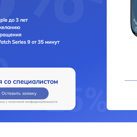
ple до 3 лет
 желанию
бращения
atch Series 9 от 35 минут
я со специалистом
Оставить заявку
есь c
политикой конфиденциальности