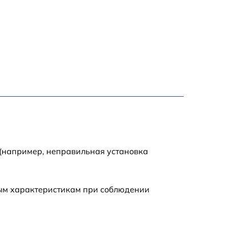
600 р
550 р
500 р
10000 р
2000 р
1700 р
 (например, неправильная установка
5900 р
ным характеристикам при соблюдении
450 р