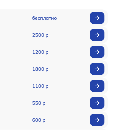
бесплатно
2500 р
1200 р
1800 р
1100 р
550 р
600 р