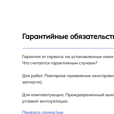
Замена шлейфа iPhone 7 Plus
Замена аккумулятора iPhone 7 Plus
Замена USB порта iPhone 7 Plus
Гарантийные обязательст
Замена контроллера питания iPhone 7 Plus
Гарантия от сервиса: на установленные нами
Замена стекла камеры iPhone 7 Plus
Что считается гарантийным случаем?
Замена GPS-модуля iPhone 7 Plus
Для работ: Повторное проявление неисправн
запчасти).
Замена разъема зарядки iPhone 7 Plus
Для комплектующих: Преждевременный выход 
Замена Wi-Fi iPhone 7 Plus
условий эксплуатации.
Показать полностью