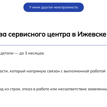
от 60 мин
У меня другая неисправность
от 30 мин
от 60 мин
ва сервисного центра в Ижевске
от 60 мин
 детали — до 3 месяцев.
от 60 мин
от 60 мин
ости, который напрямую связан с выполненной работой
от 60 мин
из строя, отказ в работе или несоответствие заявлен
от 60 мин