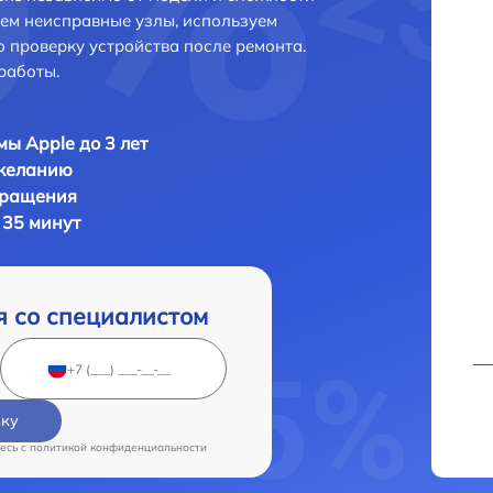
яем неисправные узлы, используем
 проверку устройства после ремонта.
работы.
мы Apple до 3 лет
 желанию
бращения
 35 минут
я со специалистом
вку
есь c
политикой конфиденциальности