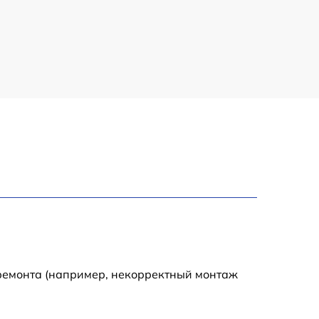
650 р
450 р
750 р
500 р
950 р
550 р
750 р
 ремонта (например, некорректный монтаж