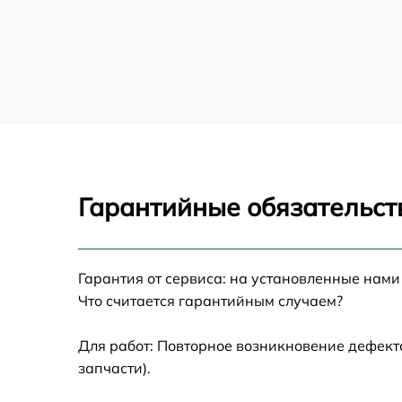
Ремонт GPS-модуля VR системы Apple
Ремонт микрофона VR системы Apple
Ремонт гироскопа VR системы Apple
Замена датчиков VR системы Apple
Гарантийные обязательст
Корпусный ремонт (замена резинок,
креплений, кнопок) VR системы Apple
Замена разъемов VR системы Apple
Гарантия от сервиса: на установленные нами
Что считается гарантийным случаем?
Ремонт платы питания VR системы Apple
Для работ: Повторное возникновение дефект
запчасти).