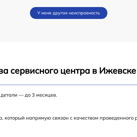
от 60 мин
У меня другая неисправность
от 60 мин
от 60 мин
от 60 мин
ва сервисного центра в Ижевске
от 60 мин
от 60 мин
 детали — до 3 месяцев.
от 60 мин
а, который напрямую связан с качеством проведенного